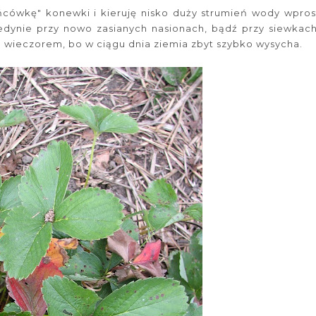
ńcówkę" konewki i kieruję nisko duży strumień wody wpros
jedynie przy nowo zasianych nasionach, bądź przy siewkach
b wieczorem, bo w ciągu dnia ziemia zbyt szybko wysycha.