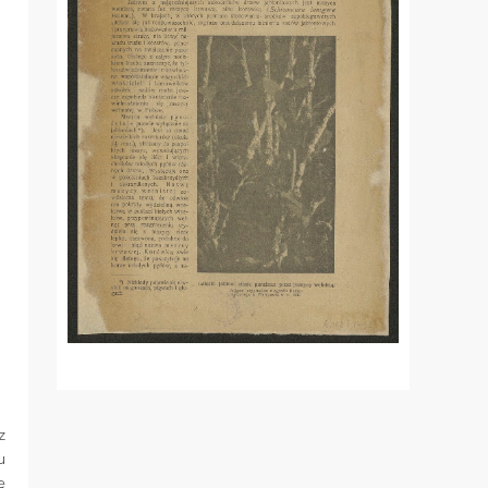
z
u
ę