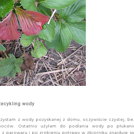
Recykling wody
zystam z wody pozyskanej z domu, oczywiście czystej, be
woców. Ostatnio użyłam do podlania wody po płukani
z parowaru i po zrobieniu potrawy w zbiorniku znajduje si