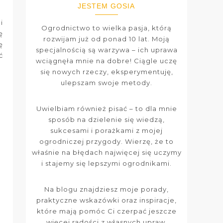
JESTEM GOSIA
i
Ogrodnictwo to wielka pasja, którą
ę
rozwijam już od ponad 10 lat. Moją
ę
specjalnością są warzywa – ich uprawa
ć
wciągnęła mnie na dobre! Ciągle uczę
się nowych rzeczy, eksperymentuję,
ulepszam swoje metody.
Uwielbiam również pisać – to dla mnie
sposób na dzielenie się wiedzą,
sukcesami i porażkami z mojej
ogrodniczej przygody. Wierzę, że to
właśnie na błędach najwięcej się uczymy
i stajemy się lepszymi ogrodnikami.
Na blogu znajdziesz moje porady,
praktyczne wskazówki oraz inspiracje,
które mają pomóc Ci czerpać jeszcze
więcej radości z własnych upraw.