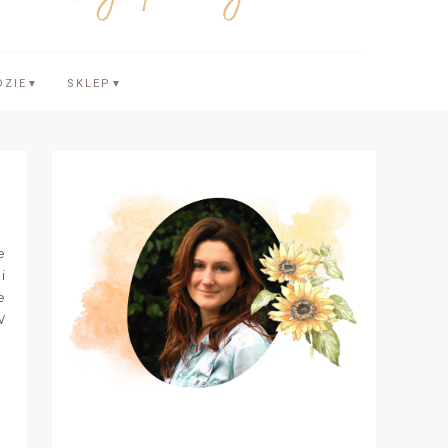
DZIE
SKLEP
▼
▼
e
i
e
W