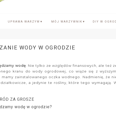
UPRAWA WARZYW
MÓJ WARZYWNIK
DIY W OGRO
▼
▼
DZANIE WODY W OGRODZIE
ędzamy wodę
. Nie tylko ze względów finansowych, ale też z
bnego kranu do wody ogrodowej, co wiąże się z wyższym
nie mamy zainstalowanego oczka wodnego. Nadmienię, że ni
 działkowicze, a jedynie te rośliny, które tego wymagają. 
RÓD ZA GROSZE
dzamy wodę w ogrodzie?