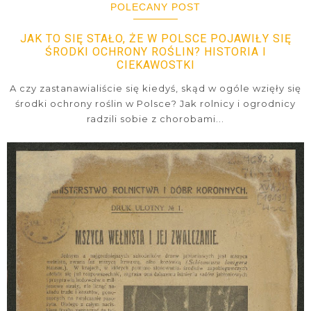
POLECANY POST
JAK TO SIĘ STAŁO, ŻE W POLSCE POJAWIŁY SIĘ
ŚRODKI OCHRONY ROŚLIN? HISTORIA I
CIEKAWOSTKI
A czy zastanawialiście się kiedyś, skąd w ogóle wzięły się
środki ochrony roślin w Polsce? Jak rolnicy i ogrodnicy
radzili sobie z chorobami...