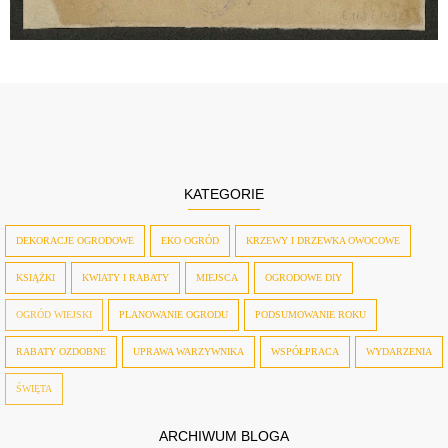
KATEGORIE
DEKORACJE OGRODOWE
EKO OGRÓD
KRZEWY I DRZEWKA OWOCOWE
KSIĄŻKI
KWIATY I RABATY
MIEJSCA
OGRODOWE DIY
OGRÓD WIEJSKI
PLANOWANIE OGRODU
PODSUMOWANIE ROKU
RABATY OZDOBNE
UPRAWA WARZYWNIKA
WSPÓŁPRACA
WYDARZENIA
ŚWIĘTA
ARCHIWUM BLOGA