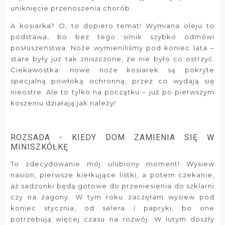
uniknięcie przenoszenia chorób.
A kosiarka? O, to dopiero temat! Wymiana oleju to
podstawa, bo bez tego silnik szybko odmówi
posłuszeństwa. Noże wymieniliśmy pod koniec lata –
stare były już tak zniszczone, że nie było co ostrzyć.
Ciekawostka: nowe noże kosiarek są pokryte
specjalną powłoką ochronną, przez co wydają się
nieostre. Ale to tylko na początku – już po pierwszym
koszeniu działają jak należy!
ROZSADA - KIEDY DOM ZAMIENIA SIĘ W
MINISZKÓŁKĘ
To zdecydowanie mój ulubiony moment! Wysiew
nasion, pierwsze kiełkujące listki, a potem czekanie,
aż sadzonki będą gotowe do przeniesienia do szklarni
czy na zagony. W tym roku zaczęłam wysiew pod
koniec stycznia, od selera i papryki, bo one
potrzebują więcej czasu na rozwój. W lutym doszły