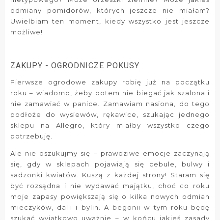
odmiany pomidorów, których jeszcze nie miałam?
Uwielbiam ten moment, kiedy wszystko jest jeszcze
możliwe!
ZAKUPY - OGRODNICZE POKUSY
Pierwsze ogrodowe zakupy robię już na początku
roku – wiadomo, żeby potem nie biegać jak szalona i
nie zamawiać w panice. Zamawiam nasiona, do tego
podłoże do wysiewów, rękawice, szukając jednego
sklepu na Allegro, który miałby wszystko czego
potrzebuję.
Ale nie oszukujmy się – prawdziwe emocje zaczynają
się, gdy w sklepach pojawiają się cebule, bulwy i
sadzonki kwiatów. Kuszą z każdej strony! Staram się
być rozsądna i nie wydawać majątku, choć co roku
moje zapasy powiększają się o kilka nowych odmian
mieczyków, dalii i bylin. A begonii w tym roku będę
szukać wyjątkowo uważnie – w końcu jakieś zasady