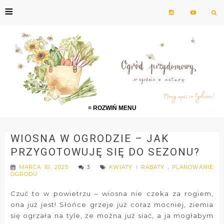
≡
≡ ROZWIŃ MENU
WIOSNA W OGRODZIE – JAK
PRZYGOTOWUJĘ SIĘ DO SEZONU?
MARCA 10, 2025
3
KWIATY I RABATY
,
PLANOWANIE
OGRODU
Czuć to w powietrzu – wiosna nie czeka za rogiem,
ona już jest! Słońce grzeje już coraz mocniej, ziemia
się ogrzała na tyle, że można już siać, a ja mogłabym