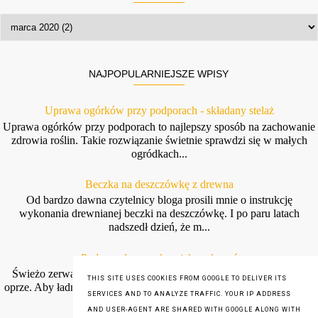
NAJPOPULARNIEJSZE WPISY
Uprawa ogórków przy podporach - składany stelaż
Uprawa ogórków przy podporach to najlepszy sposób na zachowanie
zdrowia roślin. Takie rozwiązanie świetnie sprawdzi się w małych
ogródkach...
Beczka na deszczówkę z drewna
Od bardzo dawna czytelnicy bloga prosili mnie o instrukcję
wykonania drewnianej beczki na deszczówkę. I po paru latach
nadszedł dzień, że m...
Podpora do groszku - jak wykonać
Świeżo zerwany groszek jest tak pyszny, że chyba nikt mu się nie
THIS SITE USES COOKIES FROM GOOGLE TO DELIVER ITS
oprze. Aby ładnie się piął i mógł dać duże strąki potrzebuje wsparcia.
SERVICES AND TO ANALYZE TRAFFIC. YOUR IP ADDRESS
W t...
AND USER-AGENT ARE SHARED WITH GOOGLE ALONG WITH