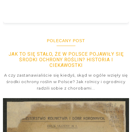
POLECANY POST
JAK TO SIĘ STAŁO, ŻE W POLSCE POJAWIŁY SIĘ
ŚRODKI OCHRONY ROŚLIN? HISTORIA I
CIEKAWOSTKI
A czy zastanawialiście się kiedyś, skąd w ogóle wzięły się
środki ochrony roślin w Polsce? Jak rolnicy i ogrodnicy
radzili sobie z chorobami...