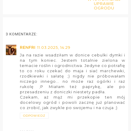
UPRAWIE
OGRODU
3 KOMENTARZE:
RENFRI
11.03.2025, 14:29
Ja na razie wsadziłam w donice cebulki dymki i
na tym koniec. Jestem totalnie zielona w
temacie roślin i ogrodnictwa. Jedyne co potrafię
to co roku czekać do maja i siać marchewki,
rzodkiewki i sałatę ;) nigdy nie próbowałam
niczego innego... no może raz ogórki i raz
rukolę ;P Miałam też paprykę, ale po
przesadzeniu z doniczki niestety padła.
Czekam, aż mąż mi przekopie ten mój
docelowy ogród i powoli zacznę już planować
co zrobić, jak zwykle po swojemu i na czuja ;)
ODPOWIEDZ