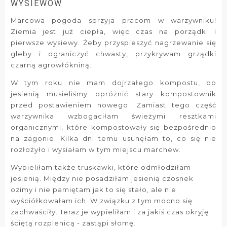
WYSIEWÓW
Marcowa pogoda sprzyja pracom w warzywniku!
Ziemia jest już ciepła, więc czas na porządki i
pierwsze wysiewy. Żeby przyspieszyć nagrzewanie się
gleby i ograniczyć chwasty, przykrywam grządki
czarną agrowłókniną.
W tym roku nie mam dojrzałego kompostu, bo
jesienią musieliśmy opróżnić stary kompostownik
przed postawieniem nowego. Zamiast tego część
warzywnika wzbogaciłam świeżymi resztkami
organicznymi, które kompostowały się bezpośrednio
na zagonie. Kilka dni temu usunęłam to, co się nie
rozłożyło i wysiałam w tym miejscu marchew.
Wypieliłam także truskawki, które odmłodziłam
jesienią. Między nie posadziłam jesienią czosnek
ozimy i nie pamiętam jak to się stało, ale nie
wyściółkowałam ich. W związku z tym mocno się
zachwaściły. Teraz je wypieliłam i za jakiś czas okryję
ściętą rozplenicą - zastąpi słomę.