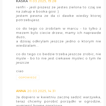
KASKA
11.03.2025, 19:28
renfri - jesli piszesz ze jestes zielona to czaj sie
na zakup e booka gosi :)
jestem pewna ze da ci dawke wiedzy ktorej
potrzebujesz.
co do tego co zrobilam w marcu - to tylko z
mezem bylo ciecie drzew, mamy ich naprawde
duzo,
a dzisiaj odkrylam jeszcze jedno o ktorym nie
wiedzialam...
co do tego co bedzie trzeba jeszcze zrobic, nie
mysle - bo to nie jest ciekawe myslec o tym ile
jeszcze
ciao
ODPOWIEDZ
ANNA
20.03.2025, 14:31
Ja dopiero w kwietniu zacznę sadzić warzywka,
teraz chcemy porobić porządki w ogrodzie,
wymienić bramę garażową