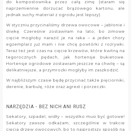
do kompostownika przez całą zimę (staram się
naprzemiennie dorzucać brązowego kartonu, ale
jednak suchy materiał z ogrodu jest lepszy).
W styczniu przycinaliśmy drzewa owocowe – jabłonie i
śliwkę. Czereśnie zostawiłam na lato, bo zimowe
cięcie mogłoby narazić je na raka – a jeden chory
egzemplarz już mam i nie chcę powtórki z rozrywki.
Teraz też jest czas na cięcie krzewów, które kwitną na
tegorocznych pędach, jak hortensje bukietowe.
Hortensje ogrodowe zostawiam jeszcze na chwilę – są
delikatniejsze, a przymrozki mogłyby im zaszkodzić.
W najbliższym czasie będę przycinać także pięciorniki,
derenie, barbulę, róże oraz agrest i porzeczki.
NARZĘDZIA - BEZ NICH ANI RUSZ
Sekatory, szpadel, widły – wszystko musi być gotowe!
Sekatory zawsze odkażam, szczególnie w trakcie
cięcia drzew owocowych, bo to najprostszy sposób na