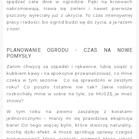
spędzać całe dnie w ogrodzie. Pąki na krzewach
nabrzmiewają, trawa się zieleni i nawet pierwsze
pszczoły wyleciały już z ukrycia. To czas intensywnej
pracy i radości, bo ogród budzi się do życia, a ja razem
z nim!
PLANOWANIE OGRODU - CZAS NA NOWE
POMYSŁY
Zanim chwycę za szpadel i rękawice, lubię usiąść z
kubkiem kawy i na spokojnie przeanalizować, co mnie
czeka w tym sezonie. Co się sprawdziło w zeszłym
roku? Co poszło totalnie nie tak? Jakie rośliny
rozkochały mnie w sobie na tyle, że MUSZĘ je mieć
znowu?
W tym roku na pewno zaszaleję z kwiatami
jednorocznymi – marzy mi się prawdziwa eksplozja
barw! Do tego więcej bylin, które stworzą naturalny,
trochę dziki efekt. A może spróbuję uprawy czegoś
nietypowego? Może orzeszki ziemne? Może jakieś