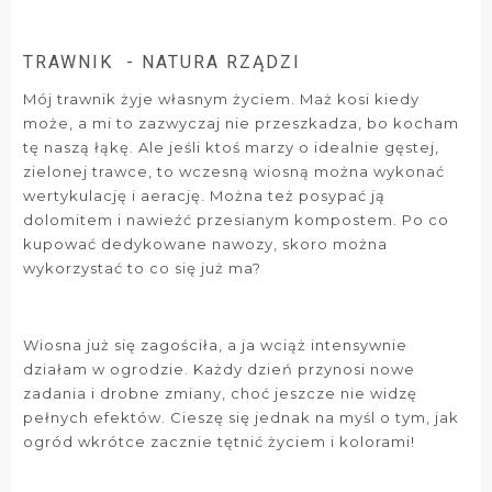
TRAWNIK - NATURA RZĄDZI
Mój trawnik żyje własnym życiem. Maż kosi kiedy
może, a mi to zazwyczaj nie przeszkadza, bo kocham
tę naszą łąkę. Ale jeśli ktoś marzy o idealnie gęstej,
zielonej trawce, to wczesną wiosną można wykonać
wertykulację i aerację. Można też posypać ją
dolomitem i nawieźć przesianym kompostem. Po co
kupować dedykowane nawozy, skoro można
wykorzystać to co się już ma?
Wiosna już się zagościła, a ja wciąż intensywnie
działam w ogrodzie. Każdy dzień przynosi nowe
zadania i drobne zmiany, choć jeszcze nie widzę
pełnych efektów. Cieszę się jednak na myśl o tym, jak
ogród wkrótce zacznie tętnić życiem i kolorami!