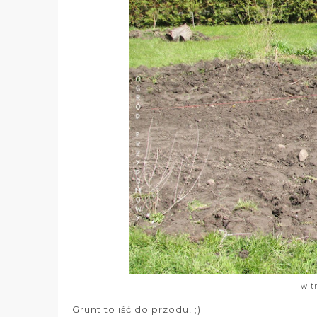
w t
Grunt to iść do przodu! ;)