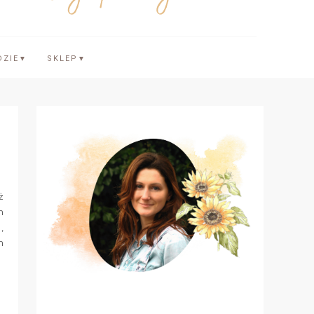
DZIE
SKLEP
▼
▼
ż
m
,
m