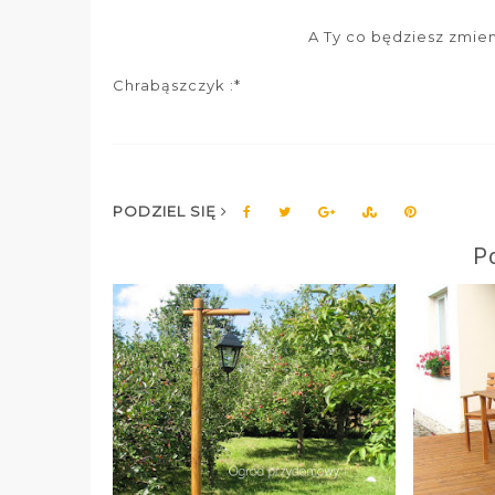
A Ty co będziesz zmie
Chrabąszczyk :*
PODZIEL SIĘ
P