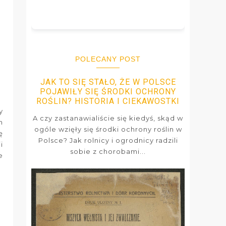
POLECANY POST
JAK TO SIĘ STAŁO, ŻE W POLSCE
POJAWIŁY SIĘ ŚRODKI OCHRONY
ROŚLIN? HISTORIA I CIEKAWOSTKI
y
A czy zastanawialiście się kiedyś, skąd w
h
ogóle wzięły się środki ochrony roślin w
ę
Polsce? Jak rolnicy i ogrodnicy radzili
i
sobie z chorobami...
e