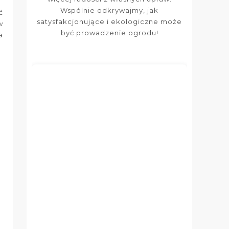
Wspólnie odkrywajmy, jak
ć
satysfakcjonujące i ekologiczne może
w
być prowadzenie ogrodu!
a