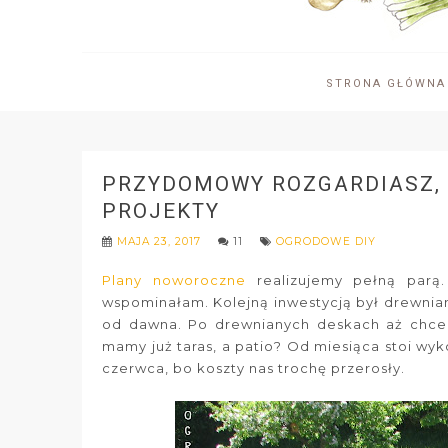
STRONA GŁÓWNA
PRZYDOMOWY ROZGARDIASZ, 
PROJEKTY
MAJA 23, 2017
11
OGRODOWE DIY
Plany noworoczne
realizujemy pełną parą
wspominałam. Kolejną inwestycją był drewniany
od dawna. Po drewnianych deskach aż chce s
mamy już taras, a patio? Od miesiąca stoi wy
czerwca, bo koszty nas trochę przerosły.