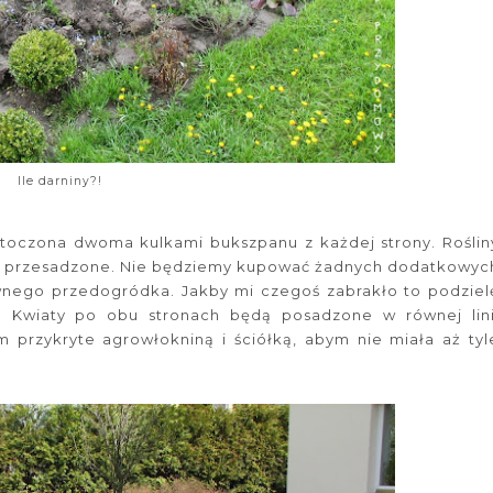
Ile darniny?!
 otoczona dwoma kulkami bukszpanu z każdej strony. Roślin
ęści przesadzone. Nie będziemy kupować żadnych dodatkowyc
nego przedogródka. Jakby mi czegoś zabrakło to podziel
kę. Kwiaty po obu stronach będą posadzone w równej lini
 przykryte agrowłokniną i ściółką, abym nie miała aż tyl