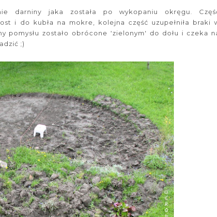
ie darniny jaka została po wykopaniu okręgu. Częś
ost i do kubła na mokre, kolejna część uzupełniła braki 
śmy pomysłu zostało obrócone 'zielonym' do dołu i czeka n
dzić ;)