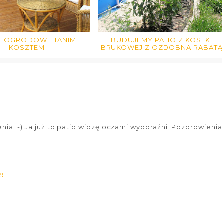
E OGRODOWE TANIM
BUDUJEMY PATIO Z KOSTKI
KOSZTEM
BRUKOWEJ Z OZDOBNĄ RABAT
enia :-) Ja już to patio widzę oczami wyobraźni! Pozdrowienia
19