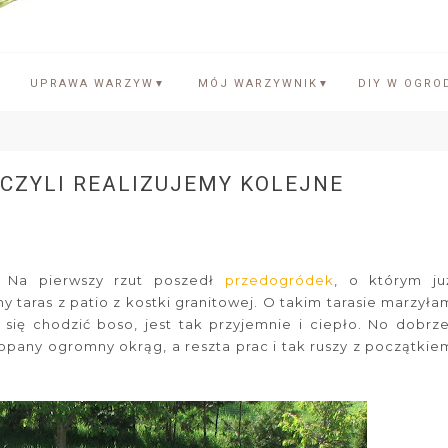
UPRAWA WARZYW
MÓJ WARZYWNIK
DIY W OGRO
▼
▼
CZYLI REALIZUJEMY KOLEJNE
. Na pierwszy rzut poszedł
przedogródek
, o którym ju
 taras z patio z kostki granitowej. O takim tarasie marzyła
ię chodzić boso, jest tak przyjemnie i ciepło. No dobrze
kopany ogromny okrąg, a reszta prac i tak ruszy z początkie