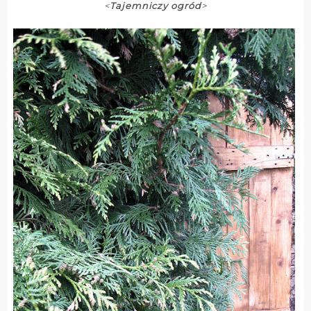
<
Tajemniczy ogród
>