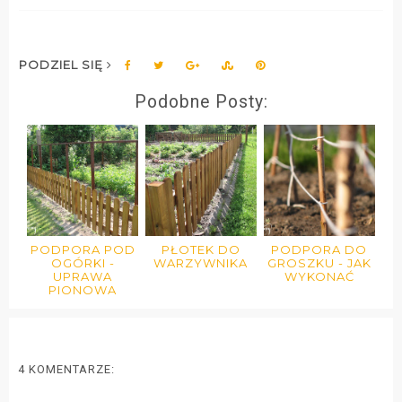
PODZIEL SIĘ
Podobne Posty:
PODPORA POD
PŁOTEK DO
PODPORA DO
OGÓRKI -
WARZYWNIKA
GROSZKU - JAK
UPRAWA
WYKONAĆ
PIONOWA
4 KOMENTARZE: