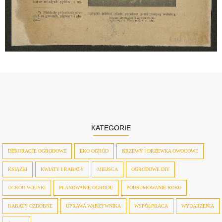
KATEGORIE
DEKORACJE OGRODOWE
EKO OGRÓD
KRZEWY I DRZEWKA OWOCOWE
KSIĄŻKI
KWIATY I RABATY
MIEJSCA
OGRODOWE DIY
OGRÓD WIEJSKI
PLANOWANIE OGRODU
PODSUMOWANIE ROKU
RABATY OZDOBNE
UPRAWA WARZYWNIKA
WSPÓŁPRACA
WYDARZENIA