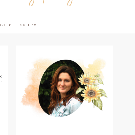
DZIE
SKLEP
▼
▼
k
i