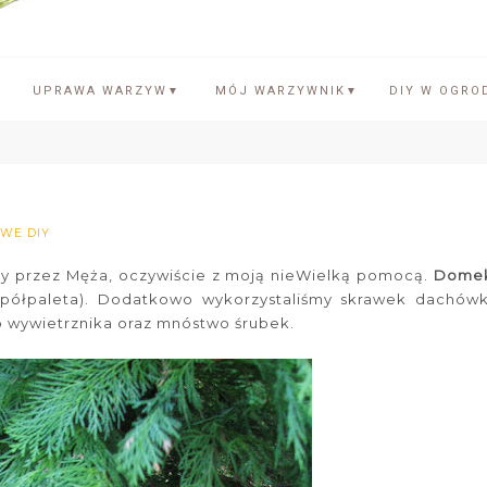
UPRAWA WARZYW
MÓJ WARZYWNIK
DIY W OGRO
▼
▼
WE DIY
y przez Męża, oczywiście z moją nieWielką pomocą.
Dome
(półpaleta). Dodatkowo wykorzystaliśmy skrawek dachówk
 do wywietrznika oraz mnóstwo śrubek.