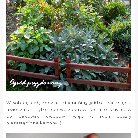
W sobotę całą rodziną
zbieraliśmy jabłka
. Na zdjęciu
uwieczniłam tylko połowę zbiorów. Nie mieliśmy już w
co pakować owoców, więc w ruch poszły
niezastąpione kartony ;)