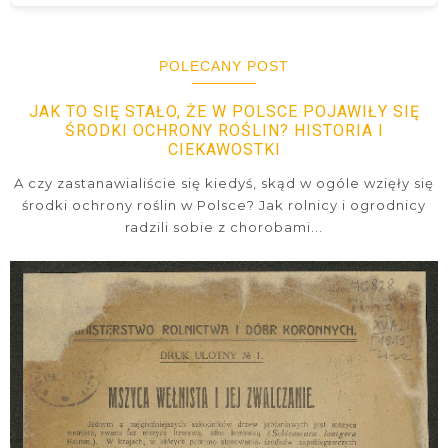
POLECANY POST
JAK TO SIĘ STAŁO, ŻE W POLSCE POJAWIŁY SIĘ
ŚRODKI OCHRONY ROŚLIN? HISTORIA I
CIEKAWOSTKI
A czy zastanawialiście się kiedyś, skąd w ogóle wzięły się
środki ochrony roślin w Polsce? Jak rolnicy i ogrodnicy
radzili sobie z chorobami...