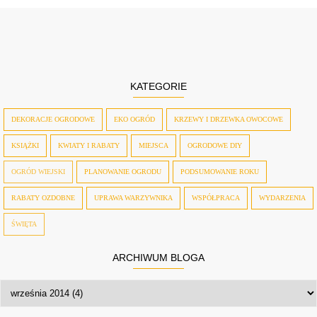
KATEGORIE
DEKORACJE OGRODOWE
EKO OGRÓD
KRZEWY I DRZEWKA OWOCOWE
KSIĄŻKI
KWIATY I RABATY
MIEJSCA
OGRODOWE DIY
OGRÓD WIEJSKI
PLANOWANIE OGRODU
PODSUMOWANIE ROKU
RABATY OZDOBNE
UPRAWA WARZYWNIKA
WSPÓŁPRACA
WYDARZENIA
ŚWIĘTA
ARCHIWUM BLOGA