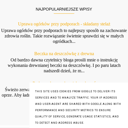
NAJPOPULARNIEJSZE WPISY
Uprawa ogórków przy podporach - składany stelaż
Uprawa ogórków przy podporach to najlepszy sposób na zachowanie
zdrowia roślin. Takie rozwiązanie świetnie sprawdzi się w małych
ogródkach...
Beczka na deszczówkę z drewna
Od bardzo dawna czytelnicy bloga prosili mnie o instrukcję
wykonania drewnianej beczki na deszczówkę. I po paru latach
nadszedł dzień, że m...
Podpora do groszku - jak wykonać
Świeżo zerwany groszek jest tak pyszny, że chyba nikt mu się nie
THIS SITE USES COOKIES FROM GOOGLE TO DELIVER ITS
oprze. Aby ładnie się piął i mógł dać duże strąki potrzebuje wsparcia.
SERVICES AND TO ANALYZE TRAFFIC. YOUR IP ADDRESS
W t...
AND USER-AGENT ARE SHARED WITH GOOGLE ALONG WITH
PERFORMANCE AND SECURITY METRICS TO ENSURE
QUALITY OF SERVICE, GENERATE USAGE STATISTICS, AND
TO DETECT AND ADDRESS ABUSE.