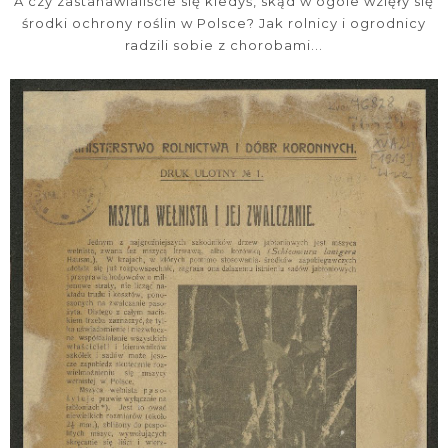
A czy zastanawialiście się kiedyś, skąd w ogóle wzięły się
środki ochrony roślin w Polsce? Jak rolnicy i ogrodnicy
radzili sobie z chorobami...